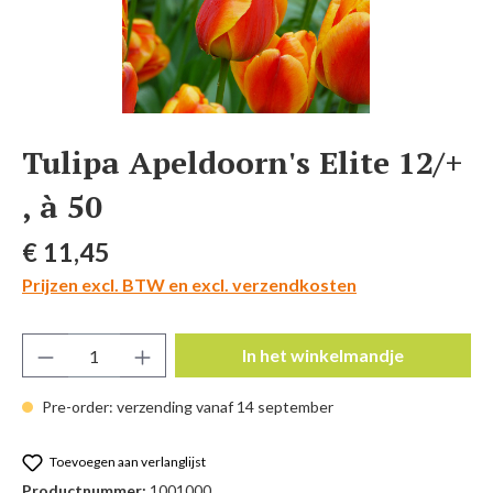
Tulipa Apeldoorn's Elite 12/+
, à 50
Normale prijs:
€ 11,45
Prijzen excl. BTW en excl. verzendkosten
Producthoeveelheid: Voer de gewenste hoeve
In het winkelmandje
Pre-order: verzending vanaf 14 september
Toevoegen aan verlanglijst
Productnummer:
1001000