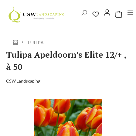
Ga naar de hoofdinhoud
Winkelwag
TULIPA
Tulipa Apeldoorn's Elite 12/+ ,
à 50
CSW Landscaping
Afbeeldingengalerij overslaan