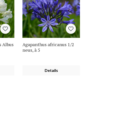
s Albus
Agapanthus africanus 1/2
neus, à 5
Details