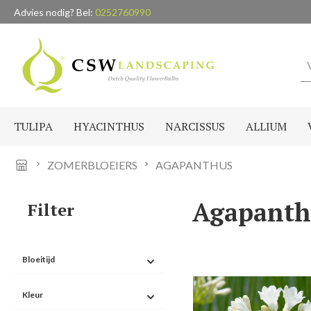
Advies nodig? Bel:
0252760990
naar de hoofdinhoud
Ga naar de zoekopdracht
Ga naar de hoofdnavigatie
TULIPA
HYACINTHUS
NARCISSUS
ALLIUM
ZOMERBLOEIERS
AGAPANTHUS
Agapanth
Filter
Bloeitijd
Kleur