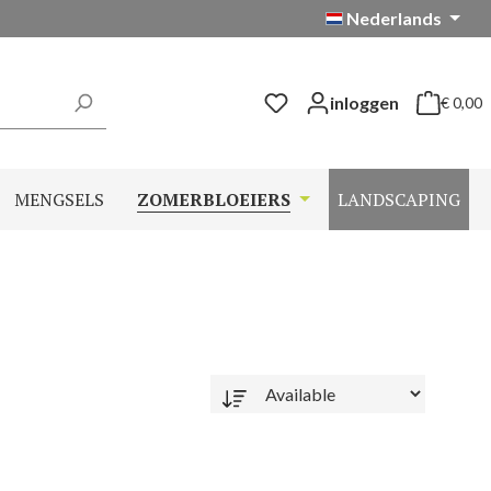
Nederlands
inloggen
€ 0,00
Winkelwag
MENGSELS
ZOMERBLOEIERS
LANDSCAPING