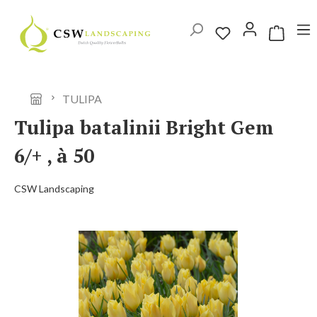
Ga naar de hoofdinhoud
Winkelwag
TULIPA
Tulipa batalinii Bright Gem
6/+ , à 50
CSW Landscaping
Afbeeldingengalerij overslaan