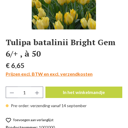
Tulipa batalinii Bright Gem
6/+ , à 50
Normale prijs:
€ 6,65
Prijzen excl. BTW en excl. verzendkosten
Producthoeveelheid: Voer de gewenste hoeve
In het winkelmandje
Pre-order: verzending vanaf 14 september
Toevoegen aan verlanglijst
Productnummer:
1002000