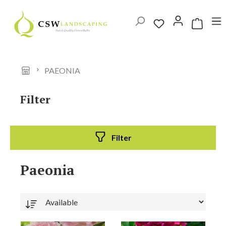
Ga naar de hoofdinhoud
Winkelwag
PAEONIA
Filter
Filter
Paeonia