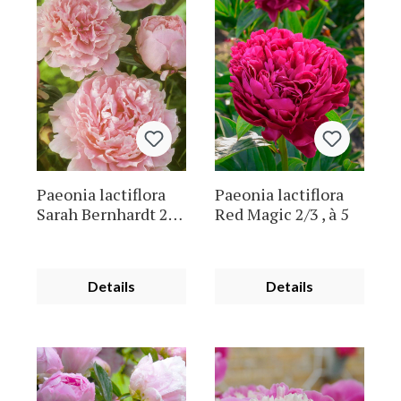
Paeonia lactiflora
Paeonia lactiflora
Sarah Bernhardt 2/3
Red Magic 2/3 , à 5
, à 5
Details
Details