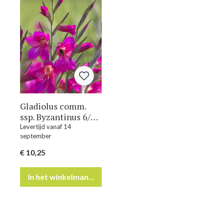
Gladiolus comm.
ssp. Byzantinus 6/+ ,
à 100
Levertijd vanaf 14
september
€ 10,25
In het winkelmandje