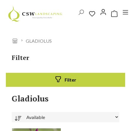
Ga naar de hoofdinhoud
Winkelwag
GLADIOLUS
Filter
Filter
Gladiolus