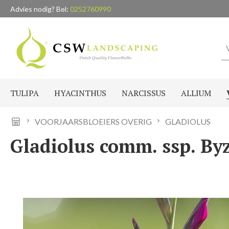
Advies nodig? Bel:
0252760990
naar de hoofdinhoud
Ga naar de zoekopdracht
Ga naar de hoofdnavigatie
TULIPA
HYACINTHUS
NARCISSUS
ALLIUM
VOORJAARSBLOEIERS OVERIG
GLADIOLUS
Gladiolus comm. ssp. Byz
Afbeeldingengalerij overslaan