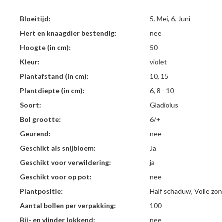
Bloeitijd:
5. Mei, 6. Juni
Hert en knaagdier bestendig:
nee
Hoogte (in cm):
50
Kleur:
violet
Plantafstand (in cm):
10, 15
Plantdiepte (in cm):
6, 8 - 10
Soort:
Gladiolus
Bol grootte:
6/+
Geurend:
nee
Geschikt als snijbloem:
Ja
Geschikt voor verwildering:
ja
Geschikt voor op pot:
nee
Plantpositie:
Half schaduw, Volle zon
Aantal bollen per verpakking:
100
Bij- en vlinder lokkend:
nee