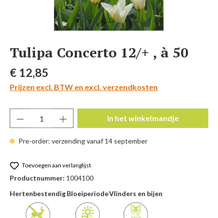
Tulipa Concerto 12/+ , à 50
Normale prijs:
€ 12,85
Prijzen excl. BTW en excl. verzendkosten
Producthoeveelheid: Voer de gewenste hoeve
In het winkelmandje
Pre-order: verzending vanaf 14 september
Toevoegen aan verlanglijst
Productnummer:
1004100
Hertenbestendig
Bloeiperiode
Vlinders en bijen