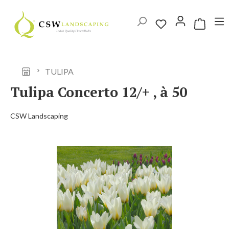
Ga naar de hoofdinhoud
Winkelwag
TULIPA
Tulipa Concerto 12/+ , à 50
CSW Landscaping
Afbeeldingengalerij overslaan