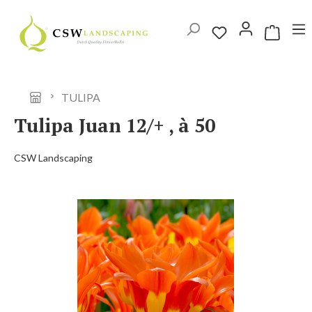
Ga naar de hoofdinhoud
Winkelwag
TULIPA
Tulipa Juan 12/+ , à 50
CSW Landscaping
Afbeeldingengalerij overslaan