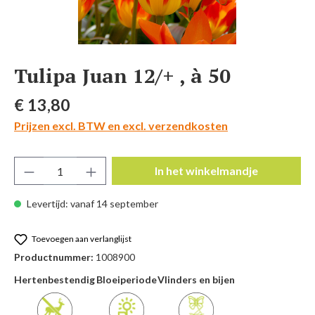
Tulipa Juan 12/+ , à 50
Normale prijs:
€ 13,80
Prijzen excl. BTW en excl. verzendkosten
Producthoeveelheid: Voer de gewenste hoeve
In het winkelmandje
Levertijd: vanaf 14 september
Toevoegen aan verlanglijst
Productnummer:
1008900
Hertenbestendig
Bloeiperiode
Vlinders en bijen