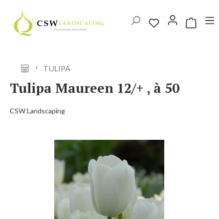
Ga naar de hoofdinhoud
Winkelwag
TULIPA
Tulipa Maureen 12/+ , à 50
CSW Landscaping
Afbeeldingengalerij overslaan