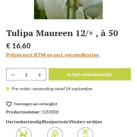
Tulipa Maureen 12/+ , à 50
Normale prijs:
€ 16,60
Prijzen excl. BTW en excl. verzendkosten
Producthoeveelheid: Voer de gewenste hoeve
In het winkelmandje
Pre-order: verzending vanaf 14 september
Toevoegen aan verlanglijst
Productnummer:
1010000
Hertenbestendig
Bloeiperiode
Vlinders en bijen