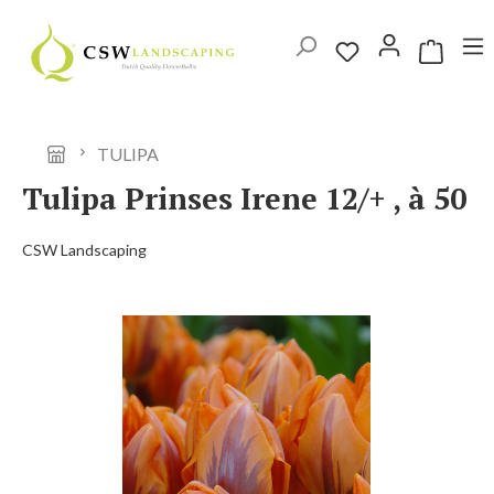
Ga naar de hoofdinhoud
Winkelwag
TULIPA
Tulipa Prinses Irene 12/+ , à 50
CSW Landscaping
Afbeeldingengalerij overslaan