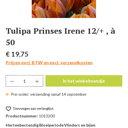
Tulipa Prinses Irene 12/+ , à
50
Normale prijs:
€ 19,75
Prijzen excl. BTW en excl. verzendkosten
Producthoeveelheid: Voer de gewenste hoeve
In het winkelmandje
Pre-order: verzending vanaf 14 september
Toevoegen aan verlanglijst
Productnummer:
1013200
Hertenbestendig
Bloeiperiode
Vlinders en bijen