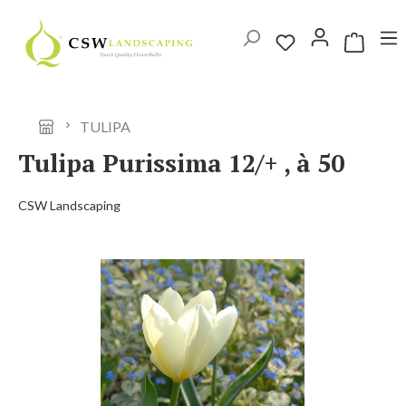
Ga naar de hoofdinhoud
Winkelwag
TULIPA
Tulipa Purissima 12/+ , à 50
CSW Landscaping
Afbeeldingengalerij overslaan