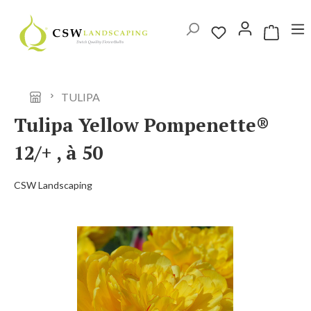
Ga naar de hoofdinhoud
Winkelwag
TULIPA
Tulipa Yellow Pompenette®
12/+ , à 50
CSW Landscaping
Afbeeldingengalerij overslaan