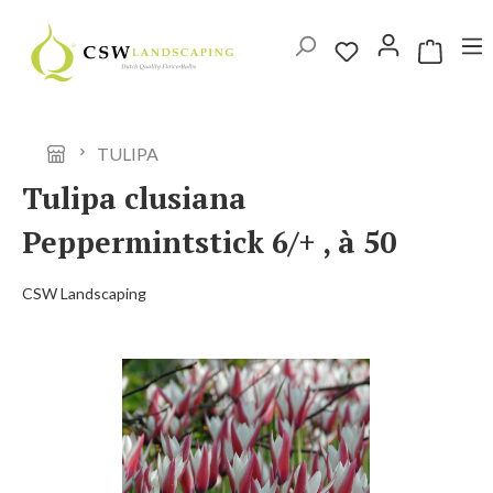
Ga naar de hoofdinhoud
Winkelwag
TULIPA
Tulipa clusiana
Peppermintstick 6/+ , à 50
CSW Landscaping
Afbeeldingengalerij overslaan