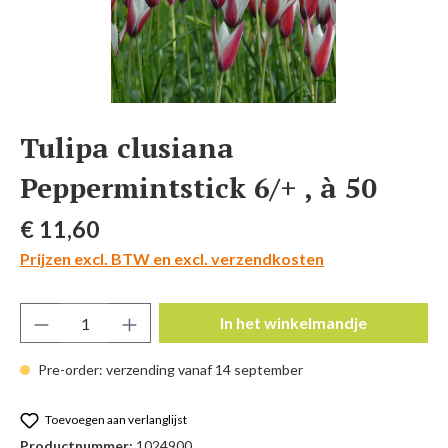
Tulipa clusiana
Peppermintstick 6/+ , à 50
Normale prijs:
€ 11,60
Prijzen excl. BTW en excl. verzendkosten
Producthoeveelheid: Voer de gewenste hoeve
In het winkelmandje
Pre-order: verzending vanaf 14 september
Toevoegen aan verlanglijst
Productnummer:
1024900