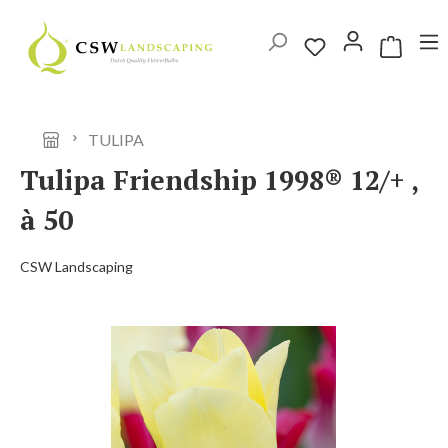
Ga naar de hoofdinhoud
Winkelwag
TULIPA
Tulipa Friendship 1998® 12/+ ,
à 50
CSW Landscaping
Afbeeldingengalerij overslaan