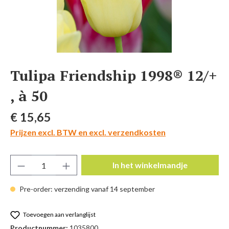
Tulipa Friendship 1998® 12/+
, à 50
Normale prijs:
€ 15,65
Prijzen excl. BTW en excl. verzendkosten
Producthoeveelheid: Voer de gewenste hoeve
In het winkelmandje
Pre-order: verzending vanaf 14 september
Toevoegen aan verlanglijst
Productnummer:
1035800