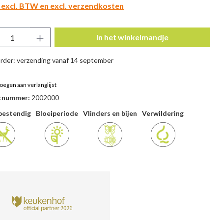
n excl. BTW en excl. verzendkosten
ucthoeveelheid: Voer de gewenste hoeveel
In het winkelmandje
rder: verzending vanaf 14 september
oegen aan verlanglijst
tnummer:
2002000
bestendig
Bloeiperiode
Vlinders en bijen
Verwildering