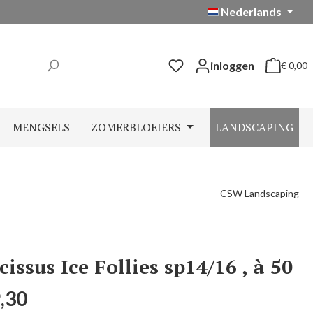
Nederlands
inloggen
€ 0,00
Winkelwag
MENGSELS
ZOMERBLOEIERS
LANDSCAPING
CSW Landscaping
cissus Ice Follies sp14/16 , à 50
prijs:
,30