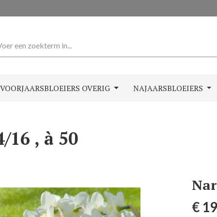
VOORJAARSBLOEIERS OVERIG
NAJAARSBLOEIERS
/16 , à 50
Nar
Normale 
€ 19