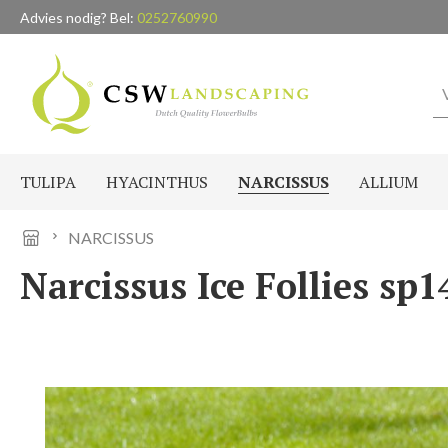
Advies nodig? Bel:
0252760990
naar de hoofdinhoud
Ga naar de zoekopdracht
Ga naar de hoofdnavigatie
TULIPA
HYACINTHUS
NARCISSUS
ALLIUM
NARCISSUS
Narcissus Ice Follies sp14
Afbeeldingengalerij overslaan