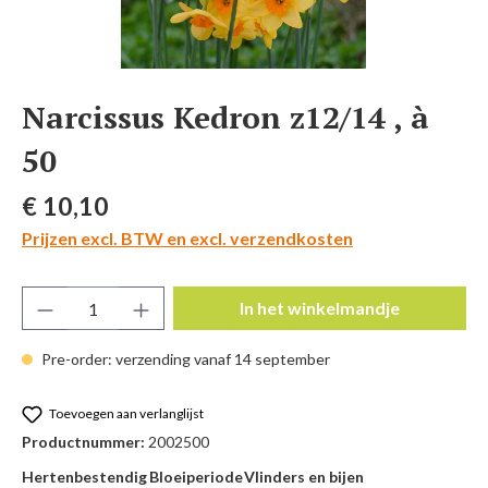
Narcissus Kedron z12/14 , à
50
Normale prijs:
€ 10,10
Prijzen excl. BTW en excl. verzendkosten
Producthoeveelheid: Voer de gewenste hoeve
In het winkelmandje
Pre-order: verzending vanaf 14 september
Toevoegen aan verlanglijst
Productnummer:
2002500
Hertenbestendig
Bloeiperiode
Vlinders en bijen