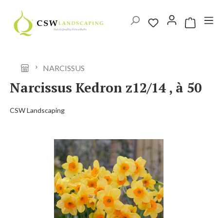
Ga naar de hoofdinhoud
Winkelwag
NARCISSUS
Narcissus Kedron z12/14 , à 50
CSW Landscaping
Afbeeldingengalerij overslaan