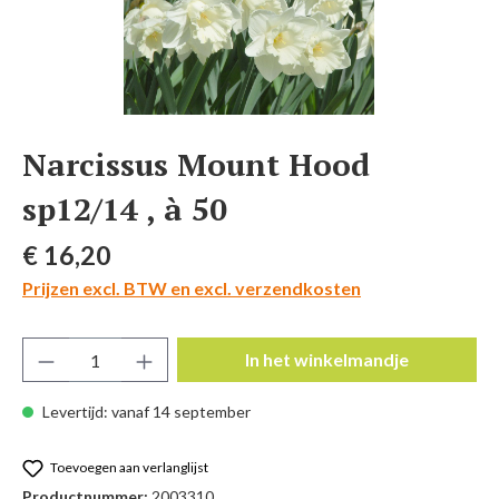
Narcissus Mount Hood
sp12/14 , à 50
Normale prijs:
€ 16,20
Prijzen excl. BTW en excl. verzendkosten
Producthoeveelheid: Voer de gewenste hoeve
In het winkelmandje
Levertijd: vanaf 14 september
Toevoegen aan verlanglijst
Productnummer:
2003310