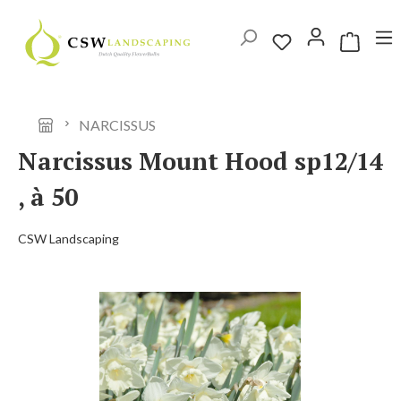
Ga naar de hoofdinhoud
Winkelwag
NARCISSUS
Narcissus Mount Hood sp12/14
, à 50
CSW Landscaping
Afbeeldingengalerij overslaan