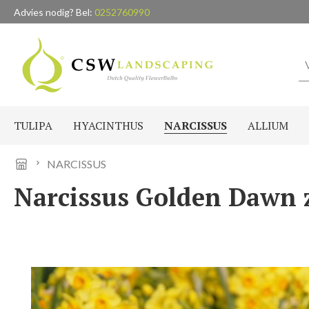
Advies nodig? Bel:
0252760990
naar de hoofdinhoud
Ga naar de zoekopdracht
Ga naar de hoofdnavigatie
TULIPA
HYACINTHUS
NARCISSUS
ALLIUM
NARCISSUS
Narcissus Golden Dawn z
Afbeeldingengalerij overslaan