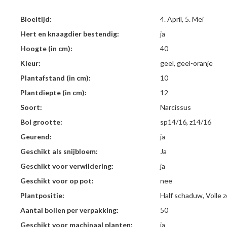
Bloeitijd:
4. April, 5. Mei
Hert en knaagdier bestendig:
ja
Hoogte (in cm):
40
Kleur:
geel, geel-oranje
Plantafstand (in cm):
10
Plantdiepte (in cm):
12
Soort:
Narcissus
Bol grootte:
sp14/16, z14/16
Geurend:
ja
Geschikt als snijbloem:
Ja
Geschikt voor verwildering:
ja
Geschikt voor op pot:
nee
Plantpositie:
Half schaduw, Volle 
Aantal bollen per verpakking:
50
Geschikt voor machinaal planten:
ja