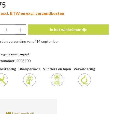
prijs:
75
n excl. BTW en excl. verzendkosten
ucthoeveelheid: Voer de gewenste hoeveel
In het winkelmandje
rder: verzending vanaf 14 september
oegen aan verlanglijst
tnummer:
2008400
bestendig
Bloeiperiode
Vlinders en bijen
Verwildering