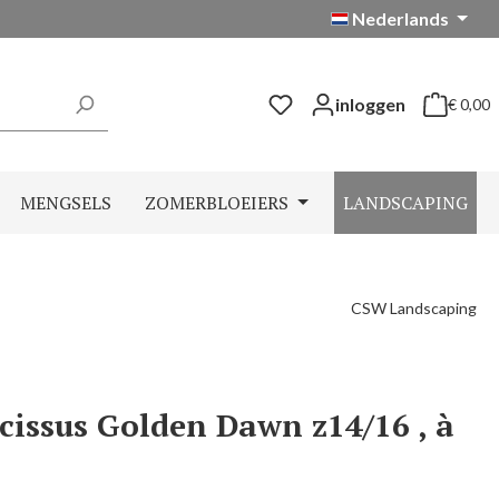
Nederlands
inloggen
€ 0,00
Winkelwag
MENGSELS
ZOMERBLOEIERS
LANDSCAPING
CSW Landscaping
cissus Golden Dawn z14/16 , à