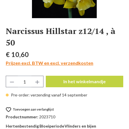
Narcissus Hillstar z12/14 , à
50
Normale prijs:
€ 10,60
Prijzen excl. BTW en excl. verzendkosten
Producthoeveelheid: Voer de gewenste hoeve
In het winkelmandje
Pre-order: verzending vanaf 14 september
Toevoegen aan verlanglijst
Productnummer:
2023710
Hertenbestendig
Bloeiperiode
Vlinders en bijen