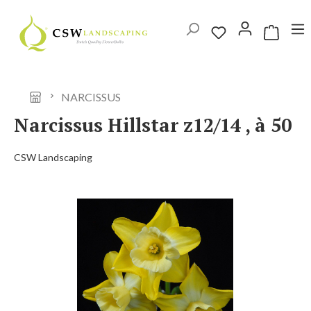
Ga naar de hoofdinhoud
Winkelwag
NARCISSUS
Narcissus Hillstar z12/14 , à 50
CSW Landscaping
Afbeeldingengalerij overslaan