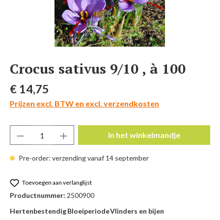
Crocus sativus 9/10 , à 100
Normale prijs:
€ 14,75
Prijzen excl. BTW en excl. verzendkosten
Producthoeveelheid: Voer de gewenste hoeve
In het winkelmandje
Pre-order: verzending vanaf 14 september
Toevoegen aan verlanglijst
Productnummer:
2500900
Hertenbestendig
Bloeiperiode
Vlinders en bijen