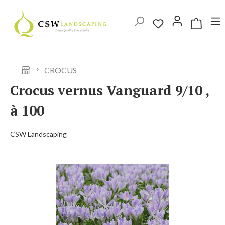
Ga naar de hoofdinhoud
Winkelwag
CROCUS
Crocus vernus Vanguard 9/10 ,
à 100
CSW Landscaping
Afbeeldingengalerij overslaan