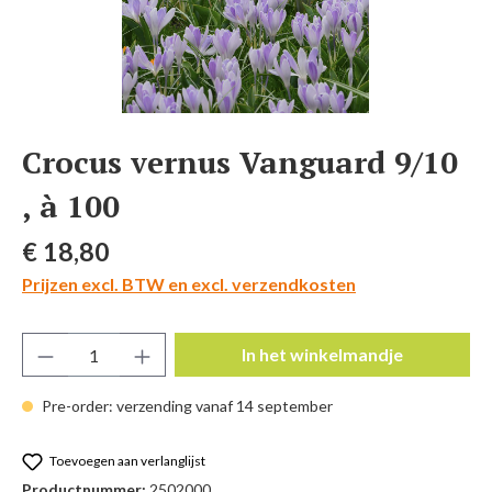
Crocus vernus Vanguard 9/10
, à 100
Normale prijs:
€ 18,80
Prijzen excl. BTW en excl. verzendkosten
Producthoeveelheid: Voer de gewenste hoeve
In het winkelmandje
Pre-order: verzending vanaf 14 september
Toevoegen aan verlanglijst
Productnummer:
2502000