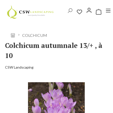
Ga naar de hoofdinhoud
Winkelwag
COLCHICUM
Colchicum autumnale 13/+ , à
10
CSW Landscaping
Afbeeldingengalerij overslaan