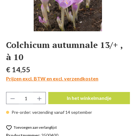
Colchicum autumnale 13/+ ,
à 10
Normale prijs:
€ 14,55
Prijzen excl. BTW en excl. verzendkosten
Producthoeveelheid: Voer de gewenste hoeve
In het winkelmandje
Pre-order: verzending vanaf 14 september
Toevoegen aan verlanglijst
Productnummer:
3500400