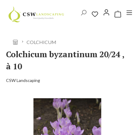
Ga naar de hoofdinhoud
Winkelwag
COLCHICUM
Colchicum byzantinum 20/24 ,
à 10
CSW Landscaping
Afbeeldingengalerij overslaan