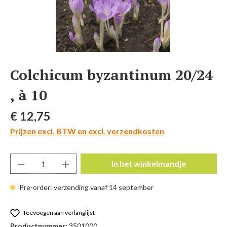
Colchicum byzantinum 20/24
, à 10
Normale prijs:
€ 12,75
Prijzen excl. BTW en excl. verzendkosten
Producthoeveelheid: Voer de gewenste hoeve
In het winkelmandje
Pre-order: verzending vanaf 14 september
Toevoegen aan verlanglijst
Productnummer:
3501000