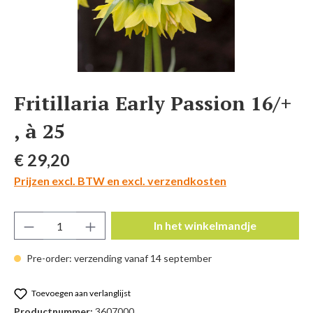
Fritillaria Early Passion 16/+
, à 25
Normale prijs:
€ 29,20
Prijzen excl. BTW en excl. verzendkosten
Producthoeveelheid: Voer de gewenste hoeve
In het winkelmandje
Pre-order: verzending vanaf 14 september
Toevoegen aan verlanglijst
Productnummer:
3607000