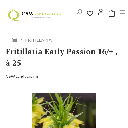
Ga naar de hoofdinhoud
Winkelwag
FRITILLARIA
Fritillaria Early Passion 16/+ ,
à 25
CSW Landscaping
Afbeeldingengalerij overslaan