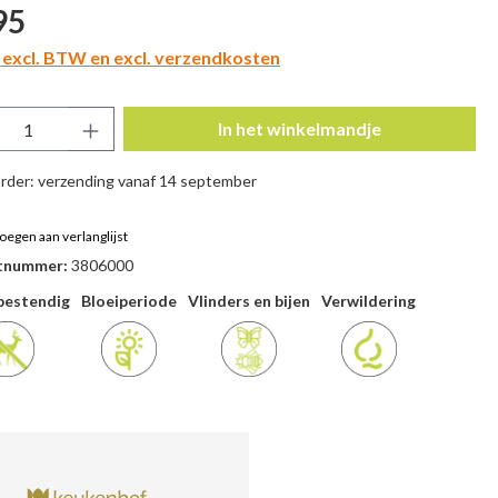
prijs:
95
n excl. BTW en excl. verzendkosten
ucthoeveelheid: Voer de gewenste hoeveel
In het winkelmandje
rder: verzending vanaf 14 september
oegen aan verlanglijst
tnummer:
3806000
bestendig
Bloeiperiode
Vlinders en bijen
Verwildering