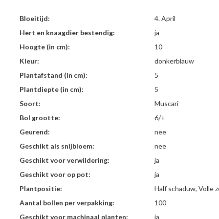
Bloeitijd:
4. April
Hert en knaagdier bestendig:
ja
Hoogte (in cm):
10
Kleur:
donkerblauw
Plantafstand (in cm):
5
Plantdiepte (in cm):
5
Soort:
Muscari
Bol grootte:
6/+
Geurend:
nee
Geschikt als snijbloem:
nee
Geschikt voor verwildering:
ja
Geschikt voor op pot:
ja
Plantpositie:
Half schaduw, Volle 
Aantal bollen per verpakking:
100
Geschikt voor machinaal planten:
ja