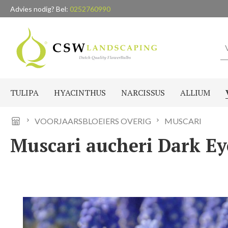
Advies nodig? Bel:
0252760990
naar de hoofdinhoud
Ga naar de zoekopdracht
Ga naar de hoofdnavigatie
TULIPA
HYACINTHUS
NARCISSUS
ALLIUM
VOORJAARSBLOEIERS OVERIG
MUSCARI
Muscari aucheri Dark Eye
Afbeeldingengalerij overslaan