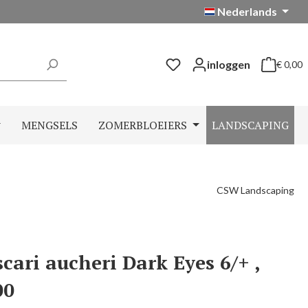
Nederlands
inloggen
€ 0,00
Winkelwag
MENGSELS
ZOMERBLOEIERS
LANDSCAPING
CSW Landscaping
cari aucheri Dark Eyes 6/+ ,
00