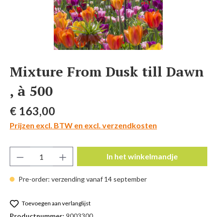
Mixture From Dusk till Dawn
, à 500
Normale prijs:
€ 163,00
Prijzen excl. BTW en excl. verzendkosten
Producthoeveelheid: Voer de gewenste hoeve
In het winkelmandje
Pre-order: verzending vanaf 14 september
Toevoegen aan verlanglijst
Productnummer:
9003300