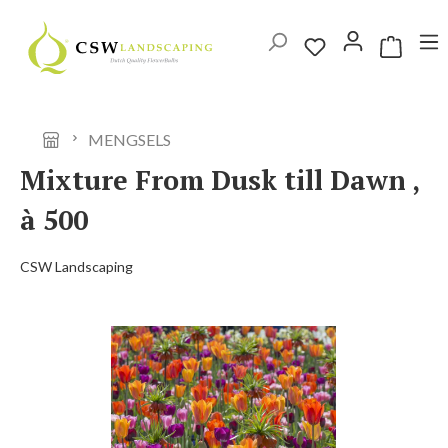
Ga naar de hoofdinhoud
Winkelwag
MENGSELS
Mixture From Dusk till Dawn ,
à 500
CSW Landscaping
Afbeeldingengalerij overslaan