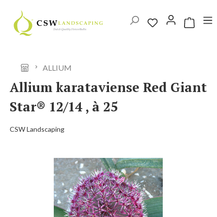
Ga naar de hoofdinhoud
Winkelwag
ALLIUM
Allium karataviense Red Giant
Star® 12/14 , à 25
CSW Landscaping
Afbeeldingengalerij overslaan