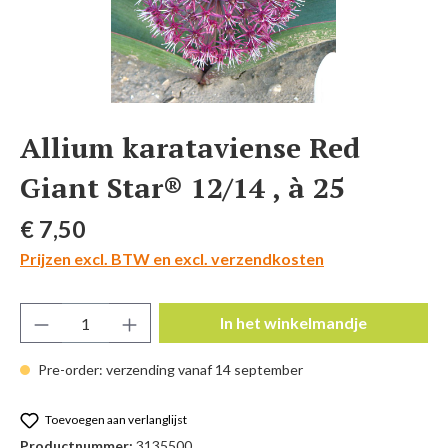
Allium karataviense Red
Giant Star® 12/14 , à 25
Normale prijs:
€ 7,50
Prijzen excl. BTW en excl. verzendkosten
Producthoeveelheid: Voer de gewenste hoeve
In het winkelmandje
Pre-order: verzending vanaf 14 september
Toevoegen aan verlanglijst
Productnummer:
3135500