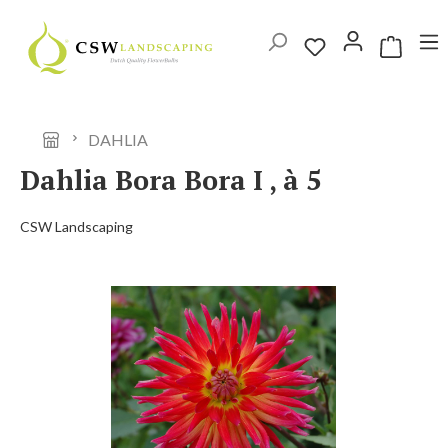
Ga naar de hoofdinhoud
Winkelwag
DAHLIA
Dahlia Bora Bora I , à 5
CSW Landscaping
Afbeeldingengalerij overslaan