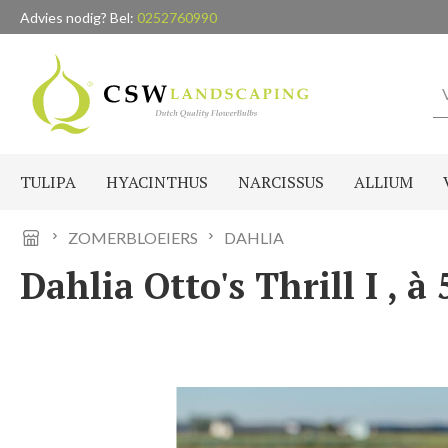
Advies nodig? Bel:
0252760990
naar de hoofdinhoud
Ga naar de zoekopdracht
Ga naar de hoofdnavigatie
TULIPA
HYACINTHUS
NARCISSUS
ALLIUM
ZOMERBLOEIERS
DAHLIA
Dahlia Otto's Thrill I , à 
Afbeeldingengalerij overslaan