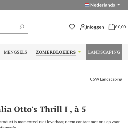
Nederlands
inloggen
€ 0,00
Winkelwag
MENGSELS
ZOMERBLOEIERS
LANDSCAPING
CSW Landscaping
ia Otto's Thrill I , à 5
product is momenteel niet leverbaar, neem contact met ons op voor
nformatie.