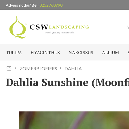
Advies nodig? Bel:
0252760990
naar de hoofdinhoud
Ga naar de zoekopdracht
Ga naar de hoofdnavigatie
TULIPA
HYACINTHUS
NARCISSUS
ALLIUM
ZOMERBLOEIERS
DAHLIA
Dahlia Sunshine (Moonfir
Afbeeldingengalerij overslaan