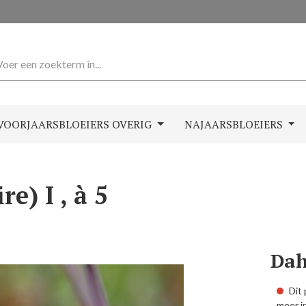
VOORJAARSBLOEIERS OVERIG
NAJAARSBLOEIERS
e) I , à 5
Dah
Dit 
meer i