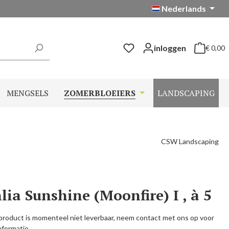
Nederlands
inloggen
€ 0,00
Winkelwag
MENGSELS
ZOMERBLOEIERS
LANDSCAPING
CSW Landscaping
lia Sunshine (Moonfire) I , à 5
product is momenteel niet leverbaar, neem contact met ons op voor
nformatie.