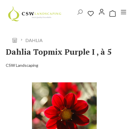
Ga naar de hoofdinhoud
Winkelwag
DAHLIA
Dahlia Topmix Purple I , à 5
CSW Landscaping
Afbeeldingengalerij overslaan