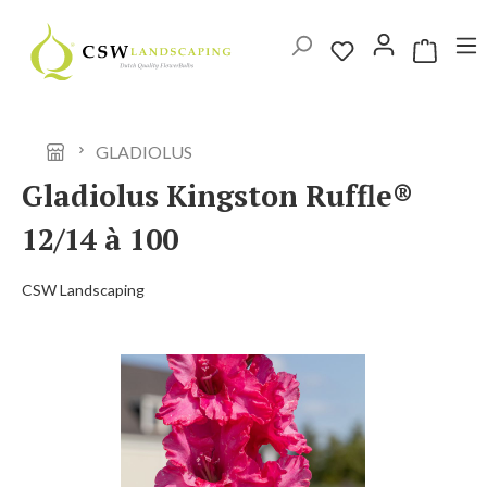
Ga naar de hoofdinhoud
Winkelwag
GLADIOLUS
Gladiolus Kingston Ruffle®
12/14 à 100
CSW Landscaping
Afbeeldingengalerij overslaan