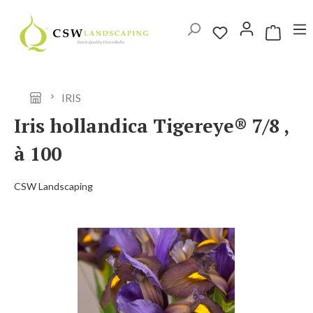
Ga naar de hoofdinhoud
Winkelwag
IRIS
Iris hollandica Tigereye® 7/8 ,
à 100
CSW Landscaping
Afbeeldingengalerij overslaan