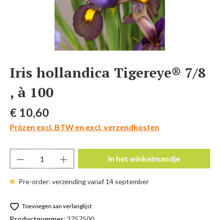
Iris hollandica Tigereye® 7/8
, à 100
Normale prijs:
€ 10,60
Prijzen excl. BTW en excl. verzendkosten
Producthoeveelheid: Voer de gewenste hoeve
In het winkelmandje
Pre-order: verzending vanaf 14 september
Toevoegen aan verlanglijst
Productnummer:
3757500