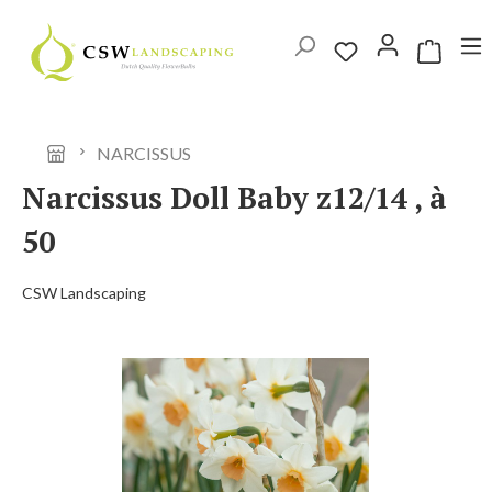
Ga naar de hoofdinhoud
Winkelwag
NARCISSUS
Narcissus Doll Baby z12/14 , à
50
CSW Landscaping
Afbeeldingengalerij overslaan