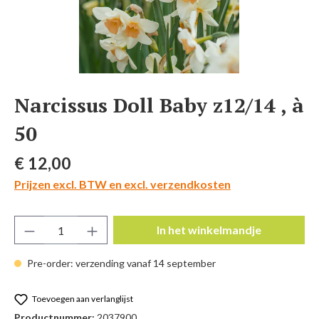
Narcissus Doll Baby z12/14 , à
50
Normale prijs:
€ 12,00
Prijzen excl. BTW en excl. verzendkosten
Producthoeveelheid: Voer de gewenste hoeve
In het winkelmandje
Pre-order: verzending vanaf 14 september
Toevoegen aan verlanglijst
Productnummer:
2037900