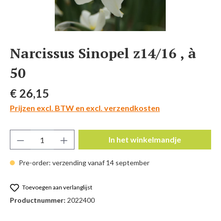
Narcissus Sinopel z14/16 , à
50
Normale prijs:
€ 26,15
Prijzen excl. BTW en excl. verzendkosten
Producthoeveelheid: Voer de gewenste hoeve
In het winkelmandje
Pre-order: verzending vanaf 14 september
Toevoegen aan verlanglijst
Productnummer:
2022400