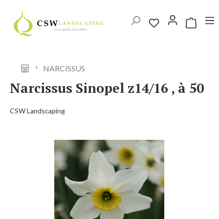
Ga naar de hoofdinhoud
Winkelwag
NARCISSUS
Narcissus Sinopel z14/16 , à 50
CSW Landscaping
Afbeeldingengalerij overslaan