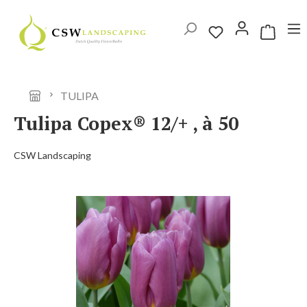
Ga naar de hoofdinhoud
Winkelwag
TULIPA
Tulipa Copex® 12/+ , à 50
CSW Landscaping
Afbeeldingengalerij overslaan