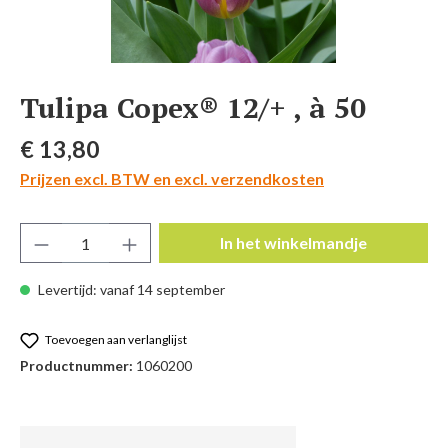
Tulipa Copex® 12/+ , à 50
Normale prijs:
€ 13,80
Prijzen excl. BTW en excl. verzendkosten
Producthoeveelheid: Voer de gewenste hoeve
In het winkelmandje
Levertijd: vanaf 14 september
Toevoegen aan verlanglijst
Productnummer:
1060200