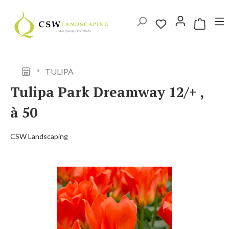
Ga naar de hoofdinhoud
Winkelwag
TULIPA
Tulipa Park Dreamway 12/+ ,
à 50
CSW Landscaping
Afbeeldingengalerij overslaan