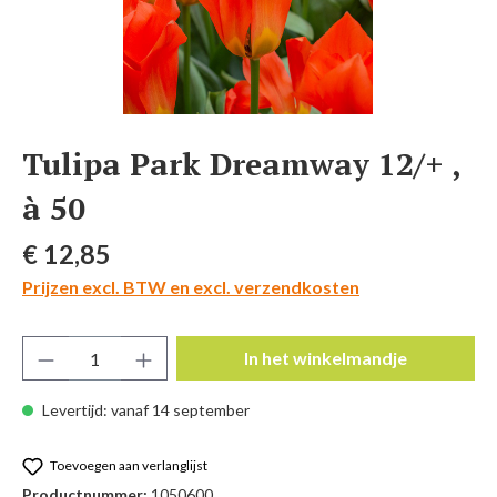
Tulipa Park Dreamway 12/+ ,
à 50
Normale prijs:
€ 12,85
Prijzen excl. BTW en excl. verzendkosten
Producthoeveelheid: Voer de gewenste hoeve
In het winkelmandje
Levertijd: vanaf 14 september
Toevoegen aan verlanglijst
Productnummer:
1050600