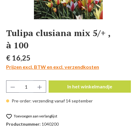
Tulipa clusiana mix 5/+ ,
à 100
Normale prijs:
€ 16,25
Prijzen excl. BTW en excl. verzendkosten
Producthoeveelheid: Voer de gewenste hoeve
In het winkelmandje
Pre-order: verzending vanaf 14 september
Toevoegen aan verlanglijst
Productnummer:
1040200