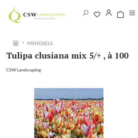
Ga naar de hoofdinhoud
Winkelwag
MENGSELS
Tulipa clusiana mix 5/+ , à 100
CSW Landscaping
Afbeeldingengalerij overslaan