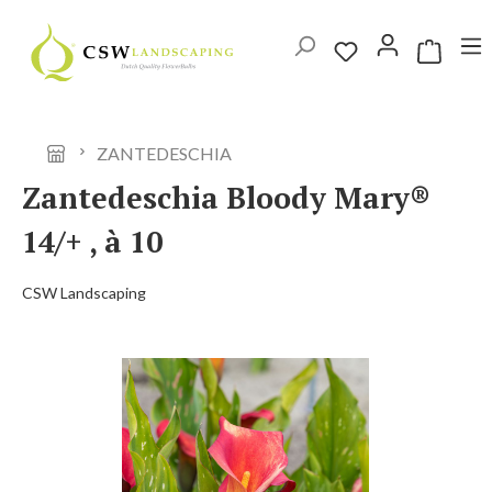
Ga naar de hoofdinhoud
Winkelwag
ZANTEDESCHIA
Zantedeschia Bloody Mary®
14/+ , à 10
CSW Landscaping
Afbeeldingengalerij overslaan